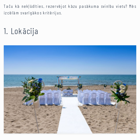
Taču kā nekļūdīties, rezervējot kāzu pasākuma svinību vietu? Mēs
izcēlām svarīgākos kritērijus.
1. Lokācija