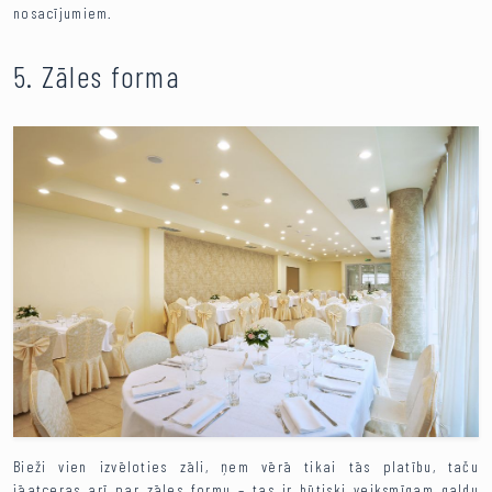
nosacījumiem.
5. Zāles forma
Bieži vien izvēloties zāli, ņem vērā tikai tās platību, taču
jāatceras arī par zāles formu – tas ir būtiski veiksmīgam galdu