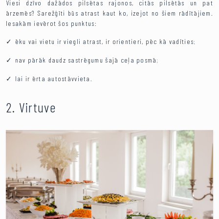
Viesi dzīvo dažādos pilsētas rajonos, citās pilsētās un pat
ārzemēs? Sarežģīti būs atrast kaut ko, izejot no šiem rādītājiem.
Iesakām ievērot šos punktus:
ēku vai vietu ir viegli atrast, ir orientieri, pēc kā vadīties;
nav pārāk daudz sastrēgumu šajā ceļa posmā;
lai ir ērta autostāvvieta.
2. Virtuve