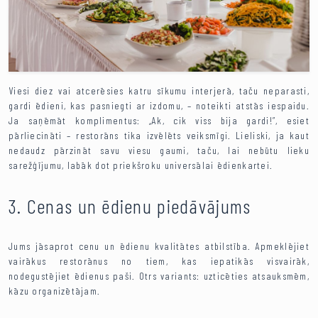
Viesi diez vai atcerēsies katru sīkumu interjerā, taču neparasti,
gardi ēdieni, kas pasniegti ar izdomu, – noteikti atstās iespaidu.
Ja saņēmāt komplimentus: „Ak, cik viss bija gardi!”, esiet
pārliecināti – restorāns tika izvēlēts veiksmīgi. Lieliski, ja kaut
nedaudz pārzināt savu viesu gaumi, taču, lai nebūtu lieku
sarežģījumu, labāk dot priekšroku universālai ēdienkartei.
3. Cenas un ēdienu piedāvājums
Jums jāsaprot cenu un ēdienu kvalitātes atbilstība. Apmeklējiet
vairākus restorānus no tiem, kas iepatikās visvairāk,
nodegustējiet ēdienus paši. Otrs variants: uzticēties atsauksmēm,
kāzu organizētājam.