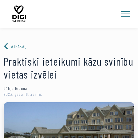
ATPAKAĻ
Praktiski ieteikumi kāzu svinību
vietas izvēlei
0
E-VEIKALS
Jūlija Brauna
2023. gada 18. aprīlis
LV
EN
RU
Ienākt