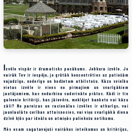
I
zvēle vispār ir dramatisks pasākums. Jebkura izvēle. Jo
vairāk Tev ir iespēju, jo grūtāk koncentrēties uz patiešām
vajadzīgo, noderīgo un budžetam atbilstošu. Kāzu svinību
vietas izvēle ir viens no pirmajiem un svarīgākiem
jautājumiem, kas nodarbina saderināto prātus. Kādi ir tie
galvenie kritēriji, kas jāievēro, meklējot banketu vai kāzu
zāli? No pareizas un racionālas izvēles ir atkarīgs, vai
jaunlaulāto cerības attaisnosies, vai viņu svarīgākā diena
dzīvē kļūs par ideālu un atmiņās paliekošu notikumu.
Mēs esam sagatavojuši vairākus ieteikumus un kritērijus,