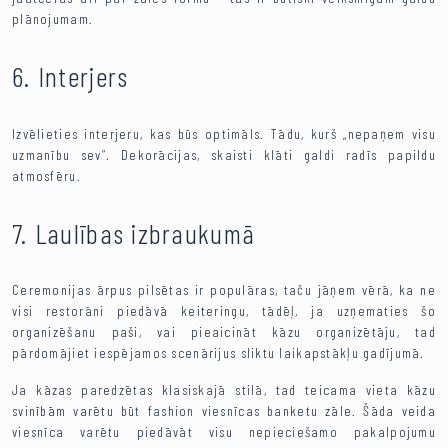
plānojumam.
6. Interjers
Izvēlieties interjeru, kas būs optimāls. Tādu, kurš „nepaņem visu
uzmanību sev”. Dekorācijas, skaisti klāti galdi radīs papildu
atmosfēru.
7. Laulības izbraukumā
Ceremonijas ārpus pilsētas ir populāras, taču jāņem vērā, ka ne
visi restorāni piedāvā keiteringu, tādēļ, ja uzņematies šo
organizēšanu paši, vai pieaicināt kāzu organizētāju, tad
pārdomājiet iespējamos scenārijus sliktu laikapstākļu gadījumā.
Ja kāzas paredzētas klasiskajā stilā, tad teicama vieta kāzu
svinībām varētu būt fashion viesnīcas banketu zāle. Šāda veida
viesnīca varētu piedāvāt visu nepieciešamo pakalpojumu