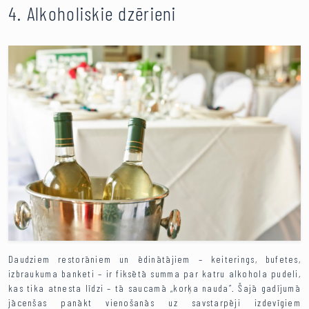
4. Alkoholiskie dzērieni
Daudziem restorāniem un ēdinātājiem – keiterings, bufetes,
izbraukuma banketi – ir fiksētā summa par katru alkohola pudeli,
kas tika atnesta līdzi – tā saucamā „korķa nauda”. Šajā gadījumā
jācenšas panākt vienošanās uz savstarpēji izdevīgiem