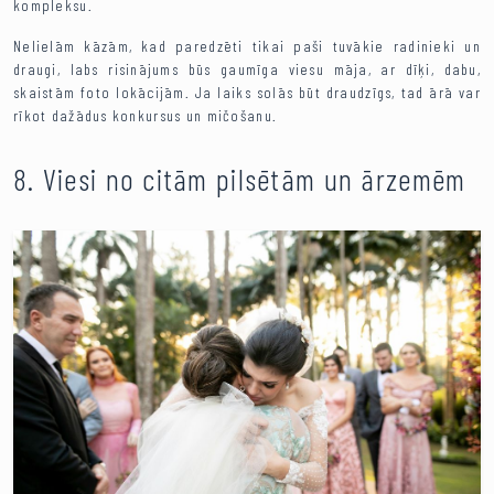
kompleksu.
Nelielām kāzām, kad paredzēti tikai paši tuvākie radinieki un
draugi, labs risinājums būs gaumīga viesu māja, ar dīķi, dabu,
skaistām foto lokācijām. Ja laiks solās būt draudzīgs, tad ārā var
rīkot dažādus konkursus un mičošanu.
8. Viesi no citām pilsētām un ārzemēm