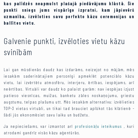
kas palīdzēs neapmulst plašajā piedāvājumu klāstā. Šie
punkti sniegs jums vispārīgo izpratni, kam jāpievērš
uzmanība, izvēloties savu perfekto kāzu ceremonijas un
ballītes vietu.
Galvenie punkti, izvēloties vietu kāzu
svinībām
Lai gan mūsdienās daudz kas izdarāms, neizejot no mājām, mēs
iesakām saderinātajiem personīgi apmeklēt potenciālo kāzu
vietu, lai izvērtētu atmosfēru, interjeru, ērtības, iespējams, arī
neērtības. Virtuāli var daudz ko palaist garām: nav iespējas izjust
patieso viesnīcas, muižas, banketu zāles noskaņojumu, griestu
augstumu, telpas plašumu utt. Mēs iesakām alternatīvu: izvēlieties
TOP-3 vietas virtuāli, un tikai tad brauciet aplūkot tās klātienē -
šādi jūs ekonomēsiet savu laiku un budžetu.
Ja nepieciešams, var izmantot arī
profesionāļu ieteikumus
, kuri
atrodami gandrīz visās kāzu aģentūrās.