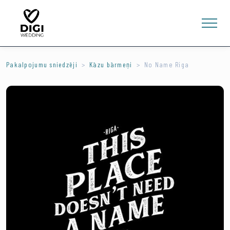
Pakalpojumu sniedzēji
Kāzu bārmeņi
No Name Riga
0
E-VEIKALS
LV
EN
RU
Ienākt