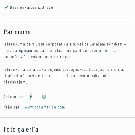
Dzērienkartes izstrāde
Par mums
Izbraukuma bārs Jūsu korporatīvajam, vai privātajām svinībām –
mēs parūpēsimies par lieliskiem un gardiem dzērieniem, lai
padarītu Jūsu vakaru neaizmirstamu.
Izbraukuma bāra pakalpojums darbojas visā Latvijas teritorija,
tāpēc droši sazinieties ar mums, lai saņemtu individuālu
piedāvājumu.
Seko mums
www.nonameriga.com
Mājaslapa
Foto galerija