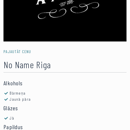
PAJAUTĀT CENU
No Name Riga
Alkohols
Bārmeņa
Jaunā pāra
Glāzes
Jā
Papildus