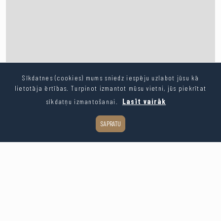
Sīkdatnes (cookies) mums sniedz iespēju uzlabot jūsu kā
lietotāja ērtības. Turpinot izmantot mūsu vietni, jūs piekrītat
sīkdatņu izmantošanai.
Lasīt vairāk
SAPRATU
Leaflet
| ©
OpenStreetMap
contributors
Kopēt saiti
Dalīties