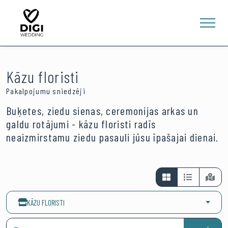
Kāzu floristi
Pakalpojumu sniedzēji
Buķetes, ziedu sienas, ceremonijas arkas un
galdu rotājumi - kāzu floristi radīs
0
neaizmirstamu ziedu pasauli jūsu īpašajai dienai.
E-VEIKALS
LV
EN
RU
Ienākt
KĀZU FLORISTI