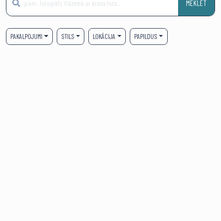
MEKLĒT
PAKALPOJUMI
STILS
LOKĀCIJA
PAPILDUS