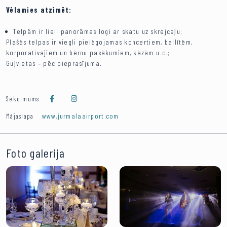
Vēlamies atzīmēt:
Telpām ir lieli panorāmas logi ar skatu uz skrejceļu;
Plašās telpas ir viegli pielāgojamas koncertiem, ballītēm,
korporatīvajiem un bērnu pasākumiem, kāzām u.c.;
Guļvietas – pēc pieprasījuma.
Seko mums
www.jurmalaairport.com
Mājaslapa
Foto galerija