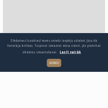
Sīkdatnes (cookies) mums sniedz iespēju uzlabot jūsu kā
lietotāja ērtības. Turpinot izmantot mūsu vietni, jūs piekrītat
sīkdatņu izmantošanai.
Lasīt vairāk
SAPRATU
Leaflet
| ©
OpenStreetMap
contributors
Kopēt saiti
Dalīties