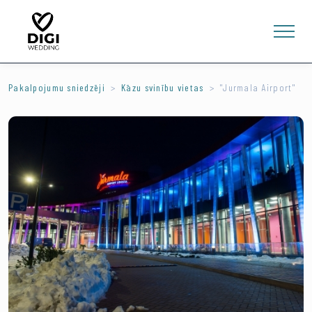
Pakalpojumu sniedzēji
Kāzu svinību vietas
''Jurmala Airport''
0
E-VEIKALS
LV
EN
RU
Ienākt