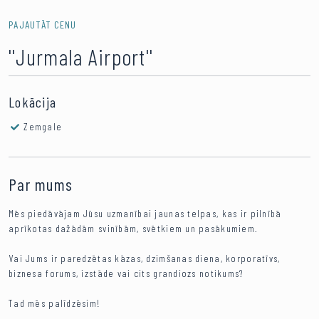
PAJAUTĀT CENU
''Jurmala Airport''
Lokācija
Zemgale
Par mums
Mēs piedāvājam Jūsu uzmanībai jaunas telpas, kas ir pilnībā
aprīkotas dažādām svinībām, svētkiem un pasākumiem.
Vai Jums ir paredzētas kāzas, dzimšanas diena, korporatīvs,
biznesa forums, izstāde vai cits grandiozs notikums?
Tad mēs palīdzēsim!