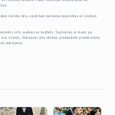
iņus.
radām lielisku tēlu, novēršam ķermeņa nepilnības un izceļam
 noteikts stils, audums un budžets. Sazinoties ar mums pa
to visu izrunāt. Uzklausot jūsu vēlmes, piedāvāsim piemērotāko
mos mērījumus.