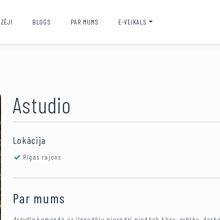
ZĒJI
BLOGS
PAR MUMS
E-VEIKALS
Astudio
Lokācija
Rīgas rajons
Par mums
Astudio
komanda ar ilggadēju pieredzi piedāvā kāzu, svētku, darba