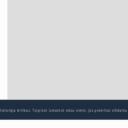
ietotāja ērtības. Turpinot izmantot mūsu vietni, jūs piekrītat sīkdatņ
Kopēt saiti