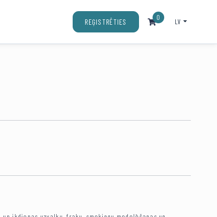
0
LV
REĢISTRĒTIES
 un ikdienas uzvalku, fraku, smokingu modelēšanas un