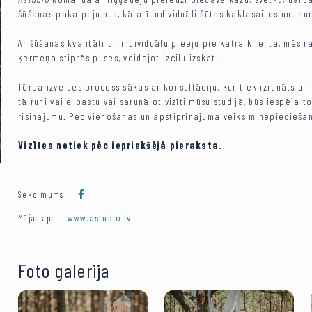
šūšanas pakalpojumus, kā arī individuāli šūtas kaklasaites un taur
Ar šūšanas kvalitāti un individuālu pieeju pie katra klienta, mēs 
ķermeņa stiprās puses, veidojot izcilu izskatu.
Tērpa izveides process sākas ar konsultāciju, kur tiek izrunāts un
tālruni vai e-pastu vai sarunājot vizīti mūsu studijā, būs iespēja 
risinājumu. Pēc vienošanās un apstiprinājuma veiksim nepiecieša
Vizītes notiek pēc iepriekšējā pieraksta.
Seko mums
www.astudio.lv
Mājaslapa
Foto galerija