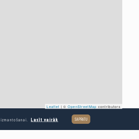
Leaflet
| ©
OpenStreetMap
contributors
SAPRATU
u izmantošanai.
Lasīt vairāk
Dalīties