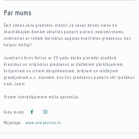
Par mums
Šeit sākas Jūsu gredzenu stāsts! Ja savas dzīves vienu no
skaistākajām dienām vēlaties padarīt patiesi neaizmirstamu,
izvēlieties ar rokām darinātus augstas kvalitātes gredzenus, kas
kalpos mūžīgi!
Juvelieris Arvis Kotins ar 20 gadu darba pieredzi piedāvā
klasiskus un oriģinālus gredzenus ar dažādiem pārklājumiem,
briljantiem un citiem dārgakmeņiem, ārējiem un iekšējiem
gravējumiem u.c. niansēm, kas šos gredzenus padarīs vēl īpašākus
tieši Jums!
Visiem izstrādājumiem mūža garantija.
Seko mums
www.arviskotins.lv
Mājaslapa