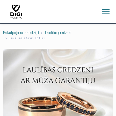
Pakalpojumu sniedzēji
Laulību gredzeni
Juvelieris Arvis Kotins
0
E-VEIKALS
LV
EN
RU
Ienākt