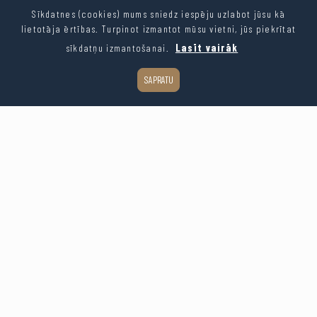
Sīkdatnes (cookies) mums sniedz iespēju uzlabot jūsu kā
lietotāja ērtības. Turpinot izmantot mūsu vietni, jūs piekrītat
sīkdatņu izmantošanai.
Lasīt vairāk
SAPRATU
Leaflet
| ©
OpenStreetMap
contributors
Kopēt saiti
Dalīties