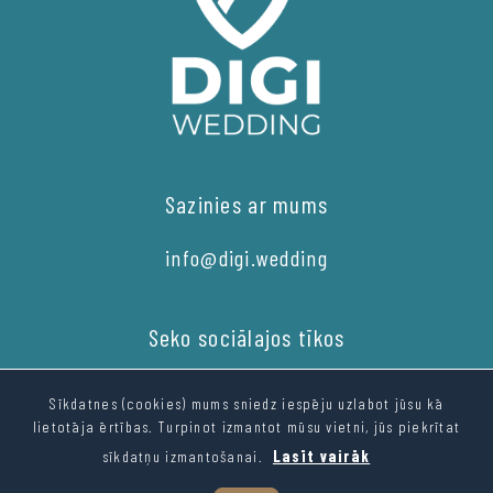
Sazinies ar mums
info@digi.wedding
Seko sociālajos tīkos
Sīkdatnes (cookies) mums sniedz iespēju uzlabot jūsu kā
lietotāja ērtības. Turpinot izmantot mūsu vietni, jūs piekrītat
sīkdatņu izmantošanai.
Lasīt vairāk
© 2022 R4S SIA, Reg. nr. 40203386843, Visas tiesības aizsargātas