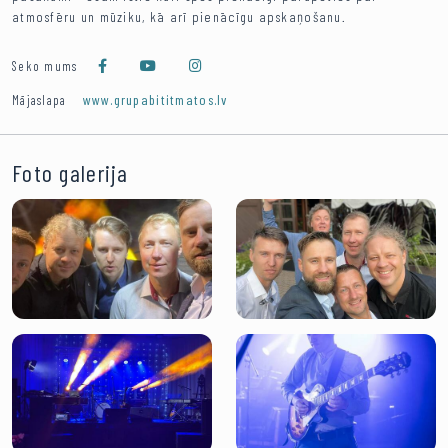
atmosfēru un mūziku, kā arī pienācīgu apskaņošanu.
Seko mums
www.grupabititmatos.lv
Mājaslapa
Foto galerija