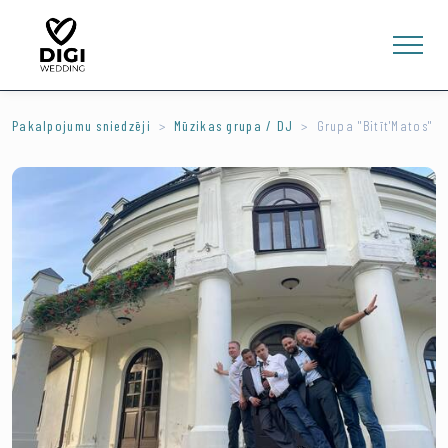
Pakalpojumu sniedzēji
Mūzikas grupa / DJ
Grupa ''Bitīt'Matos''
0
E-VEIKALS
LV
EN
RU
Ienākt