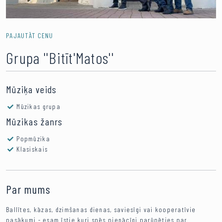
PAJAUTĀT CENU
Grupa ''Bitīt'Matos''
Mūziķa veids
Mūzikas grupa
Mūzikas žanrs
Popmūzika
Klasiskais
Par mums
Ballītes, kāzas, dzimšanas dienas, saviesīgi vai kooperatīvie
pasākumi - esam īstie kuri spēs pienācīgi parūpēties par