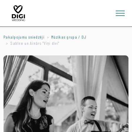
Pakalpojumu sniedzēji
Mūzikas grupa / DJ
Sabīne un Ainārs "Viņi divi"
0
E-VEIKALS
LV
EN
RU
Ienākt