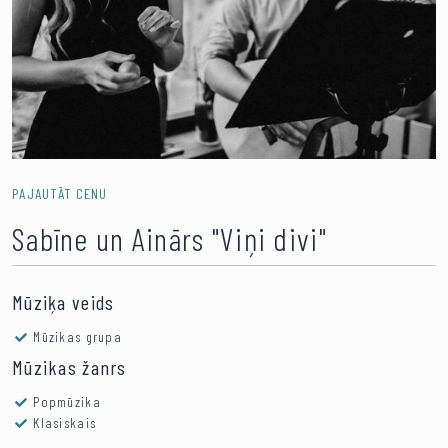
PAJAUTĀT CENU
Sabīne un Ainārs "Viņi divi"
Mūziķa veids
Mūzikas grupa
Mūzikas žanrs
Popmūzika
Klasiskais