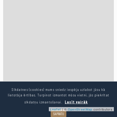
Sīkdatnes (cookies) mums sniedz iespēju uzlabot jūsu kā
lietotāja ērtības. Turpinot izmantot mūsu vietni, jūs piekrītat
sīkdatņu izmantošanai.
Lasīt vairāk
Leaflet
| ©
OpenStreetMap
contributors
SAPRATU