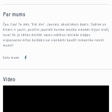
Par mums
Čau, čau! Te mēs, 'Viņi divi'. Jaunais, akustiskais duets. Sabīne un
Ainārs ir jautri, pozitīvi jaunieši kuriem mūzika vienmēr bijusi sirdij
tuva! Un ja vēlies dzirdēt savos svētkos latviešu ziņģes,
vispasaules mīlas balādes vai vienkārši baudīt romantiku-raksti
mums!!
Seko mums
Video