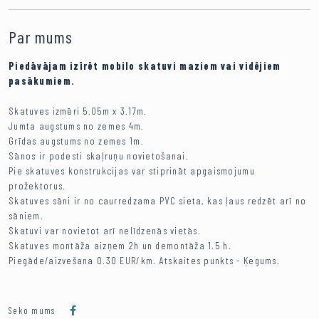
Par mums
Piedāvājam izīrēt mobilo skatuvi maziem vai vidējiem
pasākumiem.
Skatuves izmēri 5.05m x 3.17m.
Jumta augstums no zemes 4m.
Grīdas augstums no zemes 1m.
Sānos ir podesti skaļruņu novietošanai.
Pie skatuves konstrukcijas var stiprināt apgaismojumu
prožektorus.
Skatuves sāni ir no caurredzama PVC sieta, kas ļaus redzēt arī no
sāniem.
Skatuvi var novietot arī nelīdzenās vietās.
Skatuves montāža aizņem 2h un demontāža 1.5 h.
Piegāde/aizvešana 0.30 EUR/km. Atskaites punkts - Ķegums.
Seko mums