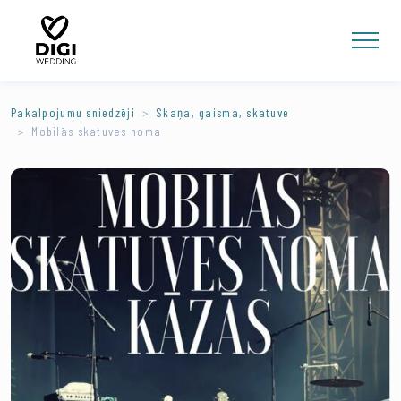
Pakalpojumu sniedzēji
Skaņa, gaisma, skatuve
Mobilās skatuves noma
0
E-VEIKALS
LV
EN
RU
Ienākt