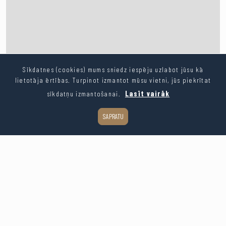
Sīkdatnes (cookies) mums sniedz iespēju uzlabot jūsu kā
lietotāja ērtības. Turpinot izmantot mūsu vietni, jūs piekrītat
sīkdatņu izmantošanai.
Lasīt vairāk
SAPRATU
Leaflet
| ©
OpenStreetMap
contributors
Kopēt saiti
Dalīties