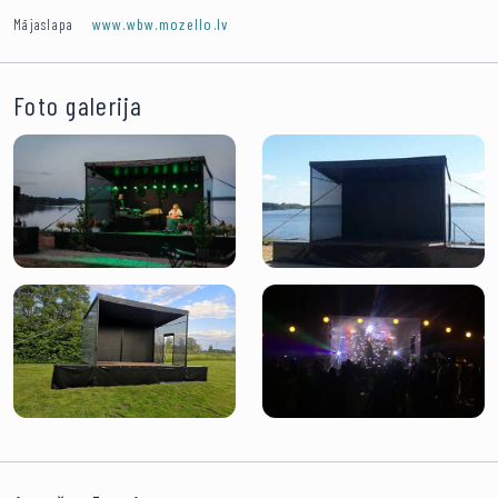
www.wbw.mozello.lv
Mājaslapa
Foto galerija