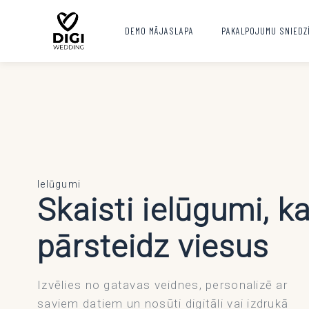
DEMO MĀJASLAPA
PAKALPOJUMU SNIEDZ
Ielūgumi
Skaisti ielūgumi, k
pārsteidz viesus
Izvēlies no gatavas veidnes, personalizē ar
saviem datiem un nosūti digitāli vai izdrukā