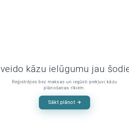
zveido kāzu ielūgumu jau šodi
Reģistrējies bez maksas un iegūsti piekļuvi kāzu
plānošanas rīkiem.
Sākt plānot