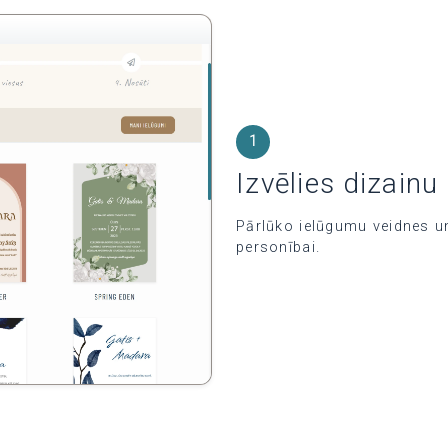
1
Izvēlies dizainu
Pārlūko ielūgumu veidnes un 
personībai.