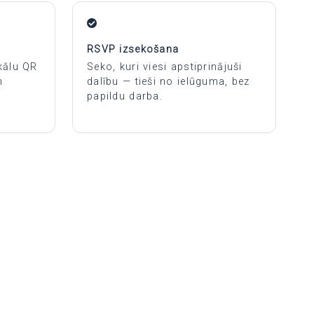
RSVP izsekošana
kālu QR
Seko, kuri viesi apstiprinājuši
n
dalību — tieši no ielūguma, bez
papildu darba.