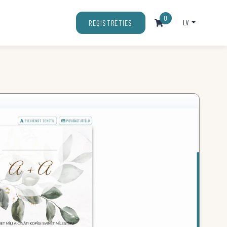
0
LV
REĢISTRĒTIES