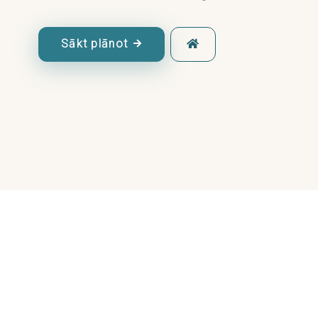
Sākt plānot