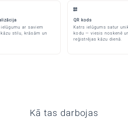
lizācija
QR kods
 ielūgumu ar saviem
Katrs ielūgums satur uni
 kāzu stilu, krāsām un
kodu — viesis noskenē u
reģistrējas kāzu dienā.
Kā tas darbojas