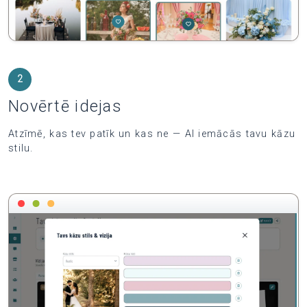
2
Novērtē idejas
Atzīmē, kas tev patīk un kas ne — AI iemācās tavu kāzu
stilu.