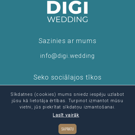
Sazinies ar mums
info@digi.wedding
Seko sociālajos tīkos
Sīkdatnes (cookies) mums sniedz iespēju uzlabot
jūsu kā lietotāja ērtības. Turpinot izmantot mūsu
vietni, jūs piekrītat sīkdatņu izmantošanai.
Lasīt vairāk
© 2022 R4S SIA, Reg. nr. 40203386843, Visas tiesības
aizsargātas
Pakalpojumu sniedzējiem
|
Reklāma
SAPRATU
Distances līgums
Lietošanas noteikumi
Privātuma politika