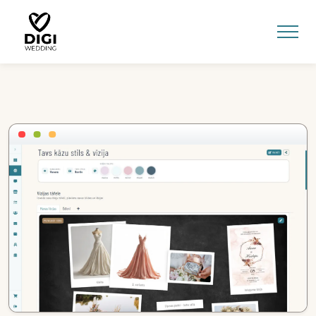
0
E-VEIKALS
LV
EN
RU
Ienākt