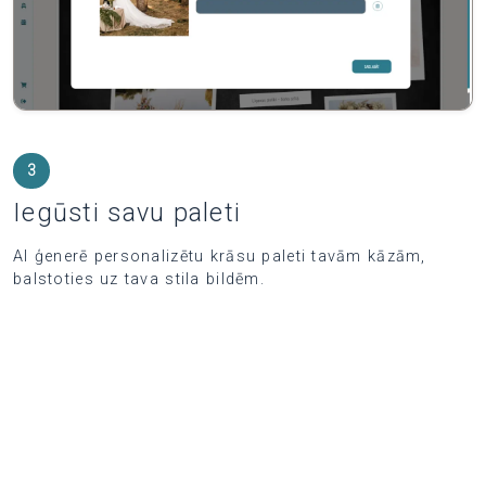
3
Iegūsti savu paleti
AI ģenerē personalizētu krāsu paleti tavām kāzām,
balstoties uz tava stila bildēm.