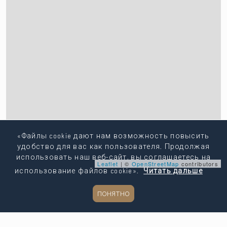
«Файлы cookie дают нам возможность повысить
удобство для вас как пользователя. Продолжая
использовать наш веб-сайт, вы соглашаетесь на
Leaflet
| ©
OpenStreetMap
contributors
использование файлов cookie».
Читать дальше
Копировать ссылку
ПОНЯТНО
Поделиться