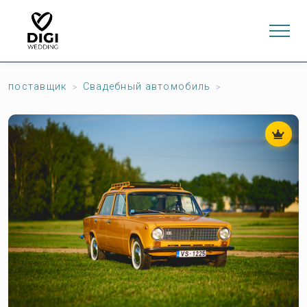
поставщик
Свадебный автомобиль
0
ИНТЕРНЕТ-МАГАЗИН
LV
EN
RU
Войти