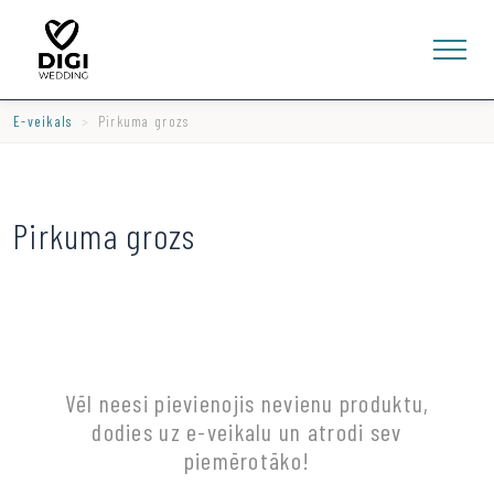
E-veikals
Pirkuma grozs
Pirkuma grozs
0
E-VEIKALS
LV
EN
RU
Ienākt
Vēl neesi pievienojis nevienu produktu,
dodies uz e-veikalu un atrodi sev
piemērotāko!