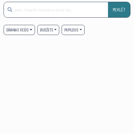
MEKLĒT
DĀVANAS VEIDS
BUDŽETS
PAPILDUS