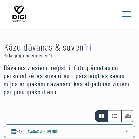
Kāzu dāvanas & suvenīri
Pakalpojumu sniedzēji
Dāvanas viesiem, reģistri, fotogrāmatas un
personalizētas suvenīras - pārsteigties savus
0
mīļos ar īpašām dāvanām, kas atgādinās viņiem
E-VEIKALS
par jūsu īpašo dienu.
LV
EN
RU
Ienākt
KĀZU DĀVANAS & SUVENĪRI