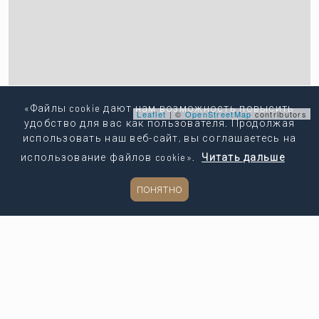
«Файлы cookie дают нам возможность повысить
Leaflet
| ©
OpenStreetMap
contributors
удобство для вас как пользователя. Продолжая
использовать наш веб-сайт, вы соглашаетесь на
Копировать ссылку
использование файлов cookie».
Читать дальше
Поделиться
ПОНЯТНО