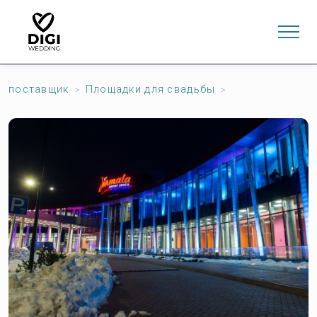
поставщик
Площадки для свадьбы
0
ИНТЕРНЕТ-МАГАЗИН
LV
EN
RU
Войти