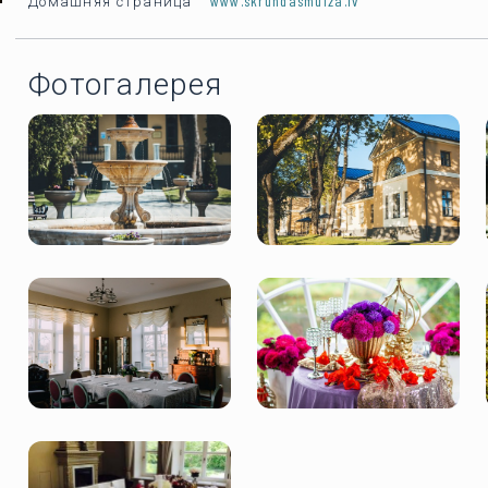
www.skrundasmuiza.lv
Домашняя страница
Фотогалерея