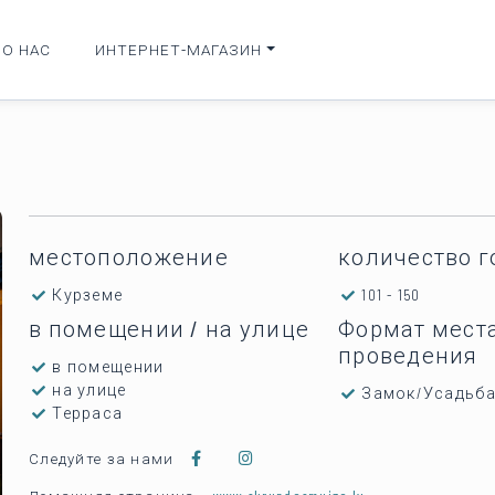
О НАС
ИНТЕРНЕТ-МАГАЗИН
местоположение
количество г
Курземе
101 - 150
в помещении / на улице
Формат мест
проведения
в помещении
на улице
Замок/Усадьб
Терраса
Следуйте за нами