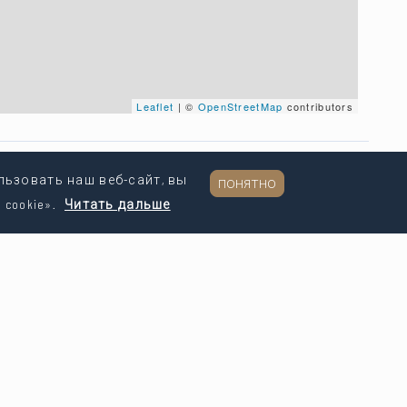
Leaflet
| ©
OpenStreetMap
contributors
Поделиться
льзовать наш веб-сайт, вы
ПОНЯТНО
cookie».
Читать дальше
Следуйте за нами