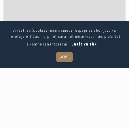
Sīkdatnes (cookies) mums sniedz iespēju uzlabot jūsu kā
lietotāja ērtības. Turpinot izmantot mūsu vietni, jūs piekrītat
sīkdatņu izmantošanai.
Lasīt vairāk
SAPRATU
Leaflet
| ©
OpenStreetMap
contributors