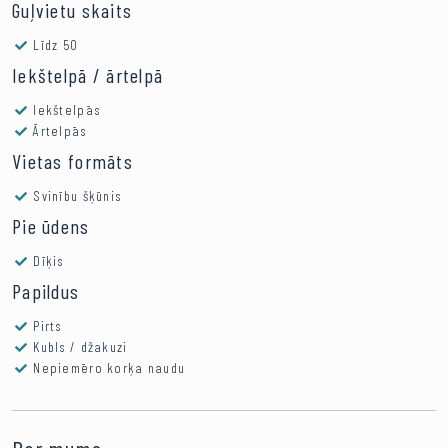
Guļvietu skaits
Līdz 50
Iekštelpā / ārtelpā
Iekštelpās
Ārtelpās
Vietas formāts
Svinību šķūnis
Pie ūdens
Dīķis
Papildus
Pirts
Kubls / džakuzi
Nepiemēro korķa naudu