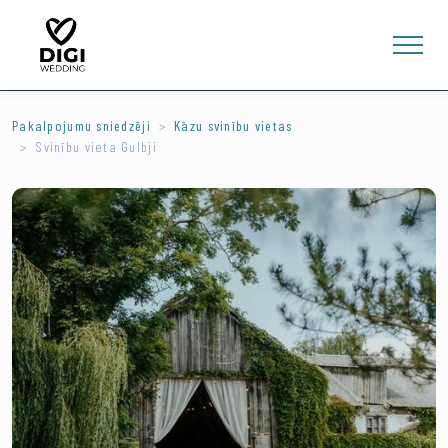
Pakalpojumu sniedzēji
Kāzu svinību vietas
Svinību vieta Gulbji
0
E-VEIKALS
LV
EN
RU
Ienākt