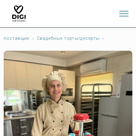
поставщик
Свадебные торты/десерты
0
ИНТЕРНЕТ-МАГАЗИН
LV
EN
RU
Войти