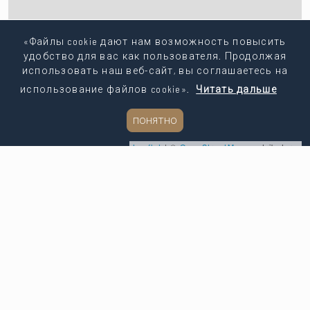
«Файлы cookie дают нам возможность повысить
удобство для вас как пользователя. Продолжая
использовать наш веб-сайт, вы соглашаетесь на
использование файлов cookie».
Читать дальше
ПОНЯТНО
Leaflet
| ©
OpenStreetMap
contributors
Копировать ссылку
Поделиться