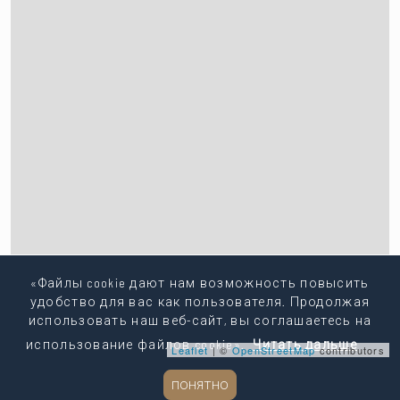
«Файлы cookie дают нам возможность повысить
удобство для вас как пользователя. Продолжая
использовать наш веб-сайт, вы соглашаетесь на
использование файлов cookie».
Читать дальше
Leaflet
| ©
OpenStreetMap
contributors
ПОНЯТНО
Копировать ссылку